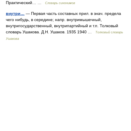
Практический… …
Словарь синонимов
внутри…
— Первая часть составных прил. в знач. предела
чего нибудь, в середине; напр. внутримышечный,
внутригосударственный, внутрипартийный и т.п. Толковый
словарь Ушакова. Д.Н. Ушаков. 1935 1940 …
Толковый словарь
Ушакова