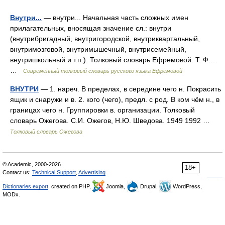
Внутри...
— внутри... Начальная часть сложных имен
прилагательных, вносящая значение сл.: внутри
(внутрибригадный, внутригородской, внутриквартальный,
внутримозговой, внутримышечный, внутрисемейный,
внутришкольный и т.п.). Толковый словарь Ефремовой. Т. Ф.…
…
Современный толковый словарь русского языка Ефремовой
ВНУТРИ
— 1. нареч. В пределах, в середине чего н. Покрасить
ящик и снаружи и в. 2. кого (чего), предл. с род. В ком чём н., в
границах чего н. Группировки в. организации. Толковый
словарь Ожегова. С.И. Ожегов, Н.Ю. Шведова. 1949 1992 …
Толковый словарь Ожегова
© Academic, 2000-2026
18+
Contact us:
Technical Support
,
Advertising
Dictionaries export
, created on PHP,
Joomla,
Drupal,
WordPress,
MODx.