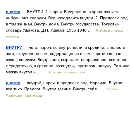
внутри
— ВНУТРИ. 1. нареч. В середине, в пределах чего
нибудь; ант. снаружи. Все находились внутри. 2. Предлог с род.
в том же знач. Внутри дома. Внутри государства. Толковый
словарь Ушакова. Д.Н. Ушаков. 1935 1940 …
Толковый словарь
Ушакова
ВНУТРИ
— чего, нареч. во внутрености, в средине, в полости
чего, окруженное чем, содержащееся в чем: ·противоп. вне,
извне, снаружи. Внутрь нар; выражает направление, движение
к средоточию, к средине, во внутрь; ·противоп. наружу. Разница
между внутри и… …
Толковый словарь Даля
внутри
— внутри/, нареч. и предлог с род. Наречие: Внутри
всё тихо. Предлог: Внутри здания. Внутри себя …
Слитно.
Раздельно. Через дефис.